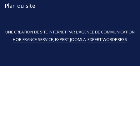
Plan du site
UNE
CRÉATION DE SITE INTERNET PAR L'AGENCE DE COMMUNICATION
HOB FRANCE SERVICE
,
EXPERT JOOMLA
,
EXPERT WORDPRESS